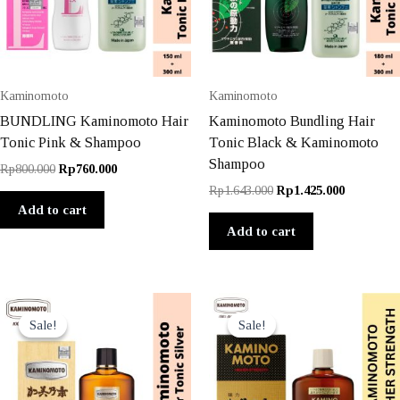
Kaminomoto
Kaminomoto
BUNDLING Kaminomoto Hair
Kaminomoto Bundling Hair
Tonic Pink & Shampoo
Tonic Black & Kaminomoto
Shampoo
Original
Current
Rp
800.000
Rp
760.000
price
price
Original
Current
Rp
1.643.000
Rp
1.425.000
was:
is:
price
price
Add to cart
Rp800.000.
Rp760.000.
was:
is:
Add to cart
Rp1.643.000.
Rp1.425.0
Sale!
Sale!
Sale!
Sale!