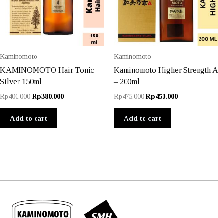
Kaminomoto
Kaminomoto
KAMINOMOTO Hair Tonic
Kaminomoto Higher Strength A
Silver 150ml
– 200ml
Original
Current
Original
Current
Rp
400.000
Rp
380.000
Rp
475.000
Rp
450.000
price
price
price
price
was:
is:
was:
is:
Add to cart
Add to cart
Rp400.000.
Rp380.000.
Rp475.000.
Rp450.000.