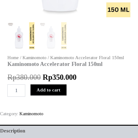
Home
/
Kaminomoto
/ Kaminomoto Accelerator Floral 150ml
Kaminomoto Accelerator Floral 150ml
Original
Current
Rp
380.000
Rp
350.000
price
price
Kaminomoto
Add to cart
Accelerator
was:
is:
Floral
150ml
Rp380.000.
Rp350.000.
quantity
Category:
Kaminomoto
Description